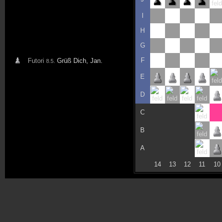
I
H
G
F
Futori
Grüß Dich, Jan.
8.5.
E
D
C
B
A
14
13
12
11
10