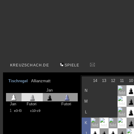
KREUZSCHACH.DE
SPIELE
14
13
12
11
10
Tischregel
Allianzmatt
Jan
N
M
Jan
Futori
Futori
1
e3-f3
c10-c9
L
K
J