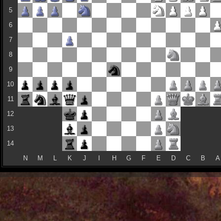
5
6
7
8
9
10
11
12
13
14
N
M
L
K
J
I
H
G
F
E
D
C
B
A