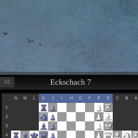
Eckschach 7
N
M
L
K
J
I
H
G
F
E
D
C
B
A
1
2
3
4