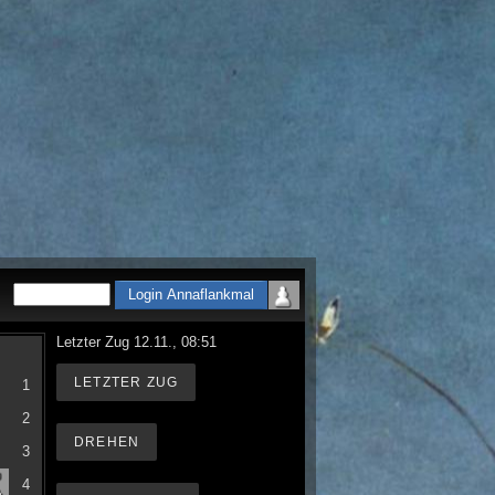
Letzter Zug 12.11., 08:51
LETZTER ZUG
1
2
DREHEN
3
4