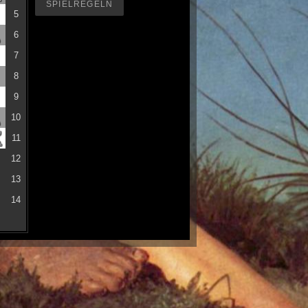
SPIELREGELN
5
6
7
8
9
10
11
12
13
14