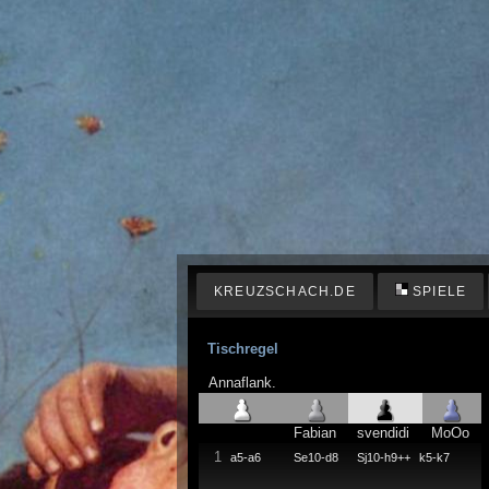
KREUZSCHACH.DE
SPIELE
Tischregel
Annaflank.
Fabian
svendidi
MoOo
1
a5-a6
Se10-d8
Sj10-h9++
k5-k7