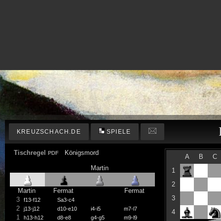
KREUZSCHACH.DE
SPIELE
Tischregel
Königsmord
PDF
A
B
C
Martin
1
2
Martin
Fermat
Fermat
3
3
f13-f12
Sa3-c4
2
j13-j12
d10-e10
i4-i5
m7-l7
4
1
h13-h12
d8-e8
g4-g5
m9-l9