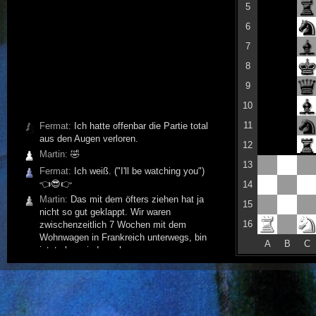
5
6
7
8
9
10
11
Fermat:
Ich hatte offenbar die Partie total
aus den Augen verloren.
12
Martin:
🤣
13
Fermat:
Ich weiß. ("I'll be watching you")
👈😎👉
14
Martin:
Das mit dem öfters ziehen hat ja
15
nicht so gut geklappt. Wir waren
16
zwischenzeitlich 7 Wochen mit dem
Wohnwagen in Frankreich unterwegs, bin
A
B
C
jetzt aber wieder zuhause.
Fermat:
Lass Dir Zeit! Familie geht vor.
Martin:
Variante wär mir egal. Hoffe ich
komme öfter zum Ziehen!