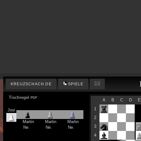
KREUZSCHACH.DE
SPIELE
Tischregel
PDF
A
B
C
D
E
1
Josi
2
Martin
Martin
Martin
3
Ne.
Ne.
Ne.
4