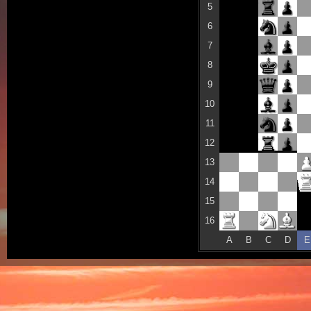
5
6
7
8
9
10
11
12
13
14
15
16
A
B
C
D
E