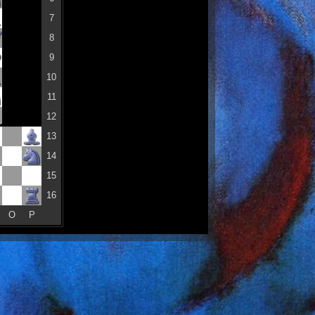
7
8
9
10
11
12
13
14
15
16
O
P