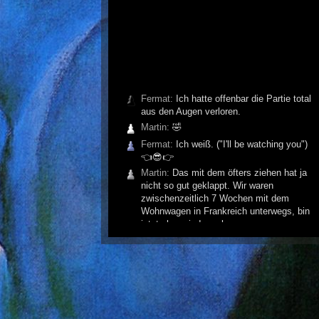
Fermat:
Ich hatte offenbar die Partie total
aus den Augen verloren.
Martin:
🤣
Fermat:
Ich weiß. ("I'll be watching you")
👈😎👉
Martin:
Das mit dem öfters ziehen hat ja
nicht so gut geklappt. Wir waren
zwischenzeitlich 7 Wochen mit dem
Wohnwagen in Frankreich unterwegs, bin
jetzt aber wieder zuhause.
Fermat:
Lass Dir Zeit! Familie geht vor.
Martin:
Variante wär mir egal. Hoffe ich
komme öfter zum Ziehen!