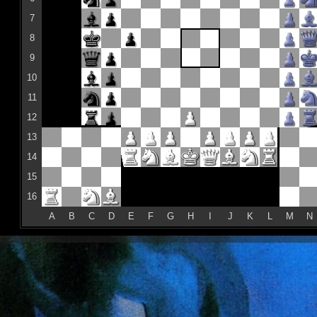
7
8
9
10
11
12
13
14
15
16
A
B
C
D
E
F
G
H
I
J
K
L
M
N