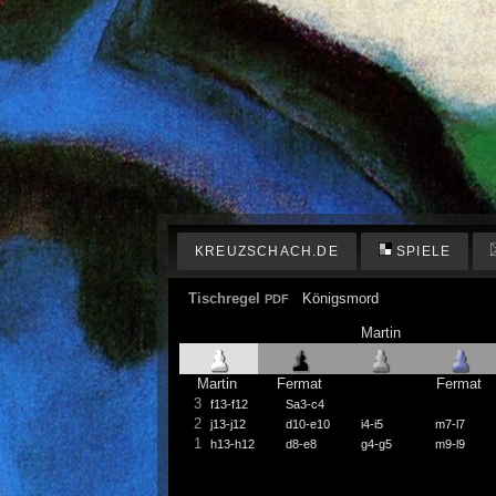
KREUZSCHACH.DE
SPIELE
Tischregel
Königsmord
PDF
Martin
Martin
Fermat
Fermat
3
f13-f12
Sa3-c4
2
j13-j12
d10-e10
i4-i5
m7-l7
1
h13-h12
d8-e8
g4-g5
m9-l9