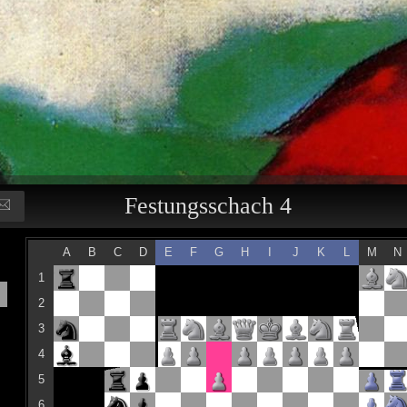
Festungsschach 4
A
B
C
D
E
F
G
H
I
J
K
L
M
N
1
2
3
4
5
6