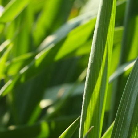
Fermat:
(Bis jetzt keine Überraschungen ;-)
Fermat:
Kein Problem. (Spät kommt Ihr,
doch Ihr kommt. Der weite Weg allein
entschuldigt Euer Säumen.)
Torti:
Sorry für die Verspätung:-)