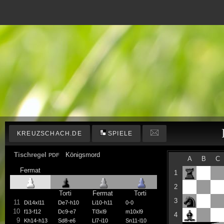
KREUZSCHACH.DE
SPIELE
Tischregel
Königsmord
PDF
A
B
C
Fermat
1
2
Torti
Fermat
Torti
3
11
Di14xl11
De7-h10
Li10-h11
0-0
10
f13-f12
Dc9-e7
Tl3xl9
m10xl9
4
9
Kh14-h13
Sd8-e6
Ll7-i10
Sn11-l10