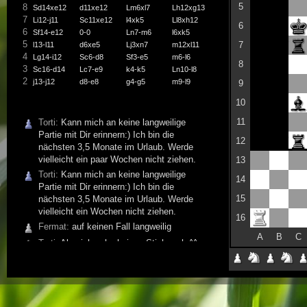
5
8
Sd14xe12
d11xe12
Lm6xl7
Lh12xg13
7
Li12-j11
Sc11xe12
l4xk5
Ll8xh12
6
6
Sf14-e12
0-0
Ln7-m6
l6xk5
5
7
l13-l11
d6xe5
Lj3xn7
m12xl11
4
Lg14-i12
Sc6-d8
Sf3-e5
m6-l6
8
3
Sc16-d14
Lc7-e9
k4-k5
Ln10-l8
2
j13-j12
d8-e8
g4-g5
m9-l9
9
1
h13-h12
d10-e10
i4-i5
m7-l7
10
11
Torti:
Kann mich an keine langweilige
Partie mit Dir erinnern:) Ich bin die
12
nächsten 3,5 Monate im Urlaub. Werde
vielleicht ein paar Wochen nicht ziehen.
13
Torti:
Kann mich an keine langweilige
14
Partie mit Dir erinnern:) Ich bin die
15
nächsten 3,5 Monate im Urlaub. Werde
vielleicht ein Wochen nicht ziehen.
16
Fermat:
auf keinen Fall langweilig
A
B
C
Torti:
Also ich sehe keinen Stich mehr^^
Fermat:
Entweder habe ich gepennt oder
Du eine furiose Eröffnung gefunden.
Torti:
Da ich keine Ahnung habe, tu ich es
Dir gleich ;-)