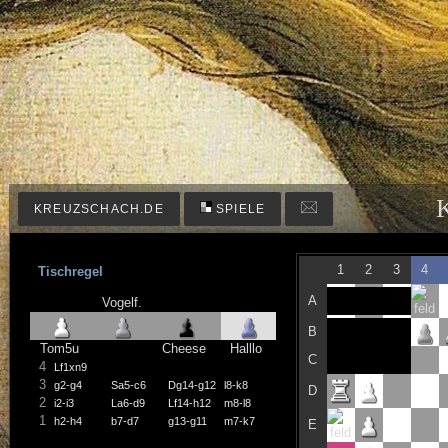
KREUZSCHACH.DE
SPIELE
1
2
3
4
Tischregel
A
Vogelf.
B
Tom5u
Cheese
Halllo
C
4
Lf1xn9
3
g2-g4
Sa5-c6
Dg14-g12
l8-k8
D
2
i2-i3
La6-d9
Lf14-h12
m8-l8
1
h2-h4
b7-d7
g13-g11
m7-k7
E