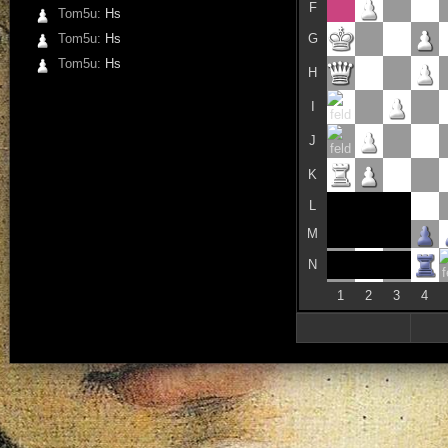
F
Tom5u:
Hs
Tom5u:
Hs
G
Tom5u:
Hs
H
I
J
K
L
M
N
1
2
3
4