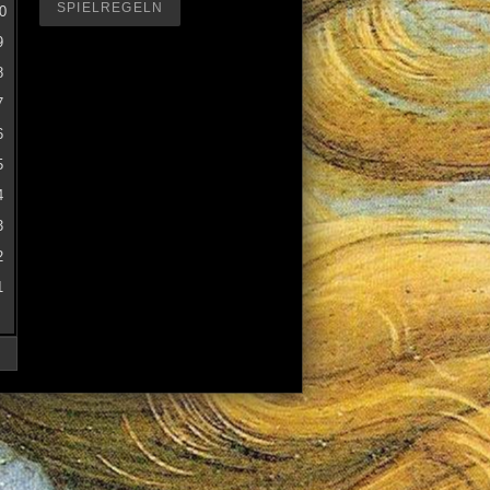
SPIELREGELN
0
9
8
7
6
5
4
3
2
1