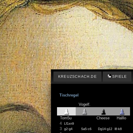
KREUZSCHACH.DE
SPIELE
Tischregel
Vogelf.
Tom5u
Cheese
Halllo
4
Lf1xn9
3
g2-g4
Sa5-c6
Dg14-g12
l8-k8