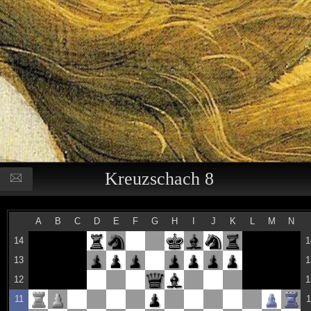
Kreuzschach 8
A
B
C
D
E
F
G
H
I
J
K
L
M
N
14
1
13
1
12
1
11
1