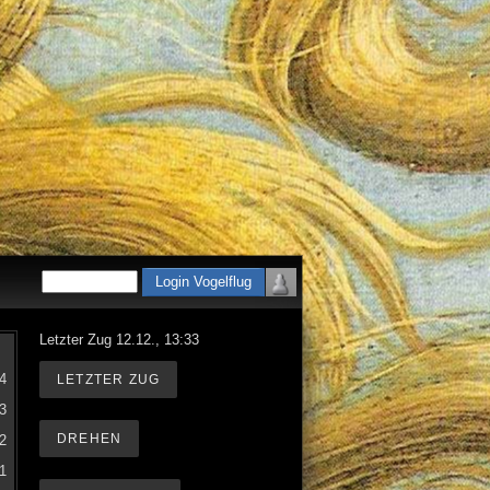
Letzter Zug 12.12., 13:33
4
LETZTER ZUG
3
DREHEN
2
1