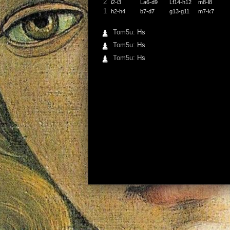
2
i2-i3
La6-d9
Lf14-h12
m8-l8
1
h2-h4
b7-d7
g13-g11
m7-k7
Tom5u:
Hs
Tom5u:
Hs
Tom5u:
Hs