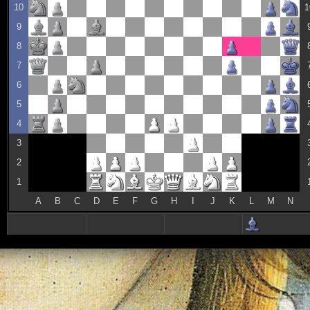
10
1
9
8
7
6
5
4
3
2
1
A
B
C
D
E
F
G
H
I
J
K
L
M
N