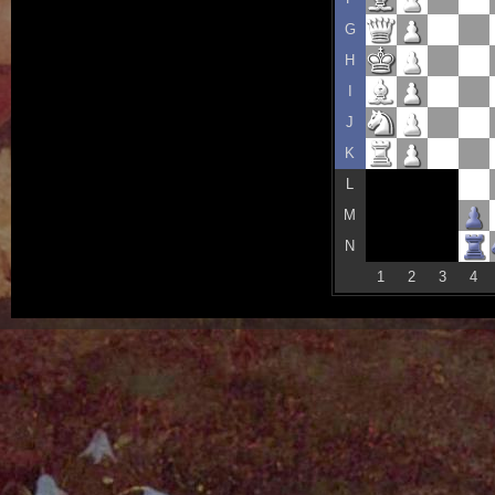
G
H
I
J
K
L
M
N
1
2
3
4