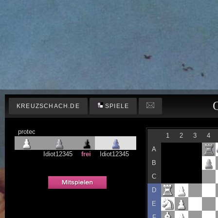
KREUZSCHACH.DE
SPIELE
protec
1
2
3
4
A
Idiot12345
frei
Idiot12345
B
C
D
E
F