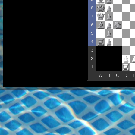
8
7
6
5
4
3
2
1
A
B
C
D