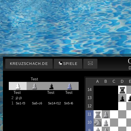
KREUZSCHACH.DE
SPIELE
D
Test
A
B
C
D
14
Test
Test
Test
2
13
j2-j3
1
Se1-f3
Sa5-c6
Se14-f12
Sn5-l6
12
11
10
9