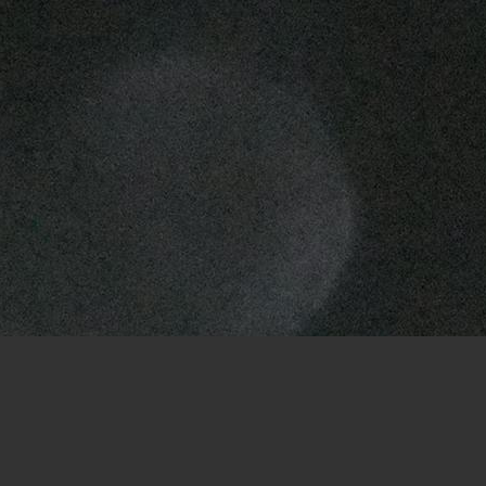
Fermat:
Da bin ich im Vorteil. Ich
hatte keine ;-)
Torti:
Willkommen zurück. Ich weiß
garnicht mehr was meine Ideen
waren:-)
Fermat:
(bin aus dem Urlaub zurück)
Torti:
Gegen mich gewinnt doch eh
fast alles;-)
Fermat:
Danke!
Fermat:
Naja, das gehört sich ja
eigentlich nicht. Aber ich nehme mal
das Angebot an, da es mich
wahrscheinlich nicht auf die
Siegerstraße führt. - jedenfalls nicht
sofort ;-)
Torti:
Du kannst gerne deine Züge
zurück nehmen.
Fermat:
Der graue Zug war ein
krasser Fehler, habe ich aber zu spät
gemerkt.
Torti:
Wird sich zeigen wie das hier
ausgeht. Ich wage noch keine