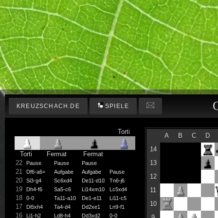
KREUZSCHACH.DE
SPIELE
Torti
A
B
C
D
14
Torti
Fermat
Fermat
22
13
Pause
Pause
Pause
21
Df6-a6+
Aufgabe
Aufgabe
Pause
12
20
Si3-g4
Sc6xd4
De11-d10
Tn6-j6
19
Dh4-f6
Sa5-c6
Li14xm10
Lc5xd4
11
18
0-0
Ta11-a10
De1-e11
Li11-c5
10
17
Di5xh4
Ta4-d4
Dd2xe1
Ln9-f1
16
Li1-h2
Ld8-h4
Dd3xd2
0-0
9