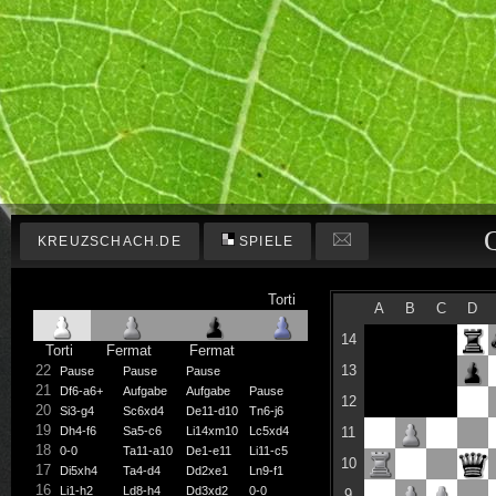
KREUZSCHACH.DE
SPIELE
Torti
A
B
C
D
14
Torti
Fermat
Fermat
22
13
Pause
Pause
Pause
21
Df6-a6+
Aufgabe
Aufgabe
Pause
12
20
Si3-g4
Sc6xd4
De11-d10
Tn6-j6
19
Dh4-f6
Sa5-c6
Li14xm10
Lc5xd4
11
18
0-0
Ta11-a10
De1-e11
Li11-c5
10
17
Di5xh4
Ta4-d4
Dd2xe1
Ln9-f1
16
Li1-h2
Ld8-h4
Dd3xd2
0-0
9