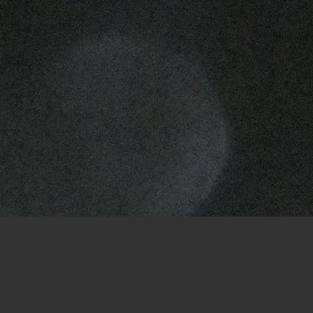
Fermat:
Da bin ich im Vorteil. Ich
hatte keine ;-)
Torti:
Willkommen zurück. Ich weiß
garnicht mehr was meine Ideen
waren:-)
Fermat:
(bin aus dem Urlaub zurück)
Torti:
Gegen mich gewinnt doch eh
fast alles;-)
Fermat:
Danke!
Fermat:
Naja, das gehört sich ja
eigentlich nicht. Aber ich nehme mal
das Angebot an, da es mich
wahrscheinlich nicht auf die
Siegerstraße führt. - jedenfalls nicht
sofort ;-)
Torti:
Du kannst gerne deine Züge
zurück nehmen.
Fermat:
Der graue Zug war ein
krasser Fehler, habe ich aber zu spät
gemerkt.
Torti:
Wird sich zeigen wie das hier
ausgeht. Ich wage noch keine