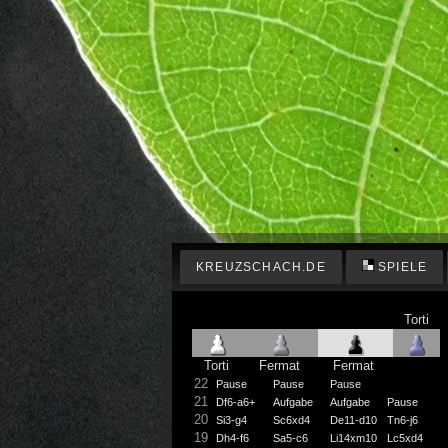
KREUZSCHACH.DE
SPIELE
Torti
Torti
Fermat
Fermat
22
Pause
Pause
Pause
21
Df6-a6+
Aufgabe
Aufgabe
Pause
20
Si3-g4
Sc6xd4
De11-d10
Tn6-j6
19
Dh4-f6
Sa5-c6
Li14xm10
Lc5xd4