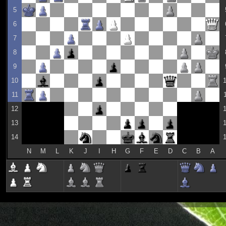
5
6
7
8
9
10
11
12
13
14
N
M
L
K
J
I
H
G
F
E
D
C
B
A