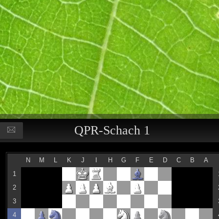
QPR-Schach 1
N
M
L
K
J
I
H
G
F
E
D
C
B
A
1
2
3
4