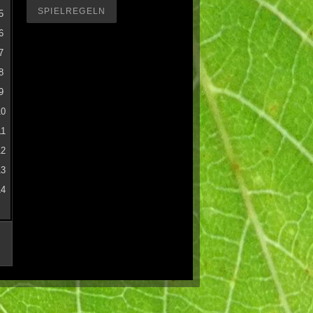
SPIELREGELN
5
6
7
8
9
10
11
12
13
14