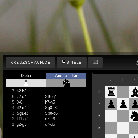
KREUZSCHACH.DE
SPIELE
Dieter
Anette - dran
a
b
c
7
h2-h3
8
6
c2-c4
Sf6-g4
5
0-0
h7-h5
7
4
d2-d4
Sg8-f6
3
Sg1-f3
Sb8-c6
6
2
Lf1-g2
e7-e6
1
g2-g3
d7-d5
5