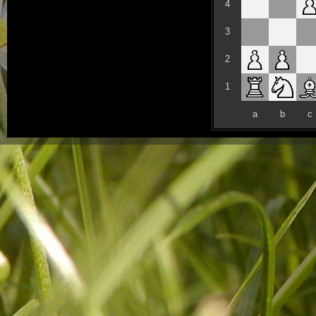
4
3
2
1
a
b
c