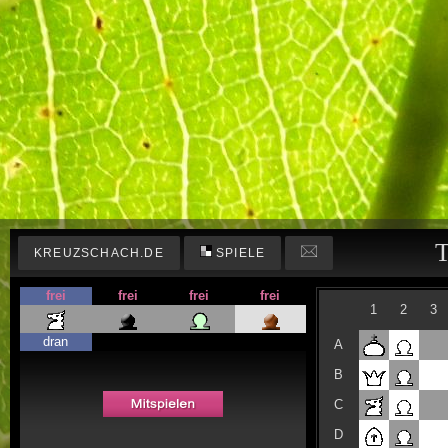
T
KREUZSCHACH.DE
SPIELE
frei
frei
frei
frei
1
2
3
dran
A
B
C
D