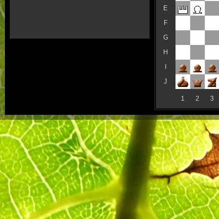
E
F
G
H
I
J
1
2
3